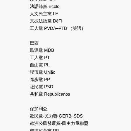
法語綠黨 Ecolo
人文民主黨 LE
京兆法語黨 DéFI
工人黨 PVDA–PTB （雙語）
巴西
民運黨 MDB
工人黨 PT
自由黨 PL
聯盟黨 União
進步黨 PP
社民黨 PSD
共和黨 Republicanos
保加利亞
歐民黨-民力聯 GERB–SDS
歐洲公民發展黨-民主力量聯盟
繼續改革黨 PP