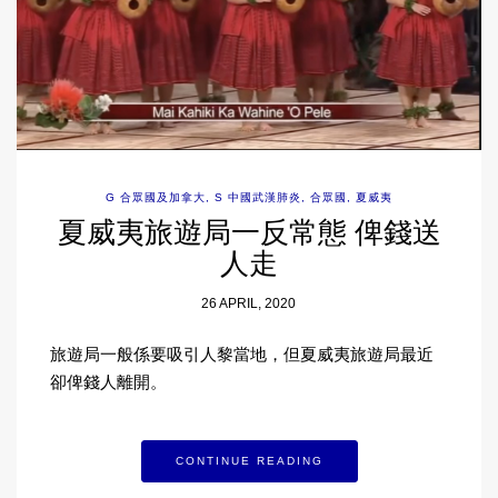
G 合眾國及加拿大
,
S 中國武漢肺炎
,
合眾國
,
夏威夷
夏威夷旅遊局一反常態 俾錢送
人走
26 APRIL, 2020
旅遊局一般係要吸引人黎當地，但夏威夷旅遊局最近
卻俾錢人離開。
CONTINUE READING