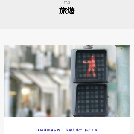
TAG
旅遊
G 歐陸鐵幕以西
,
L 英聯邦地方
,
聯合王國