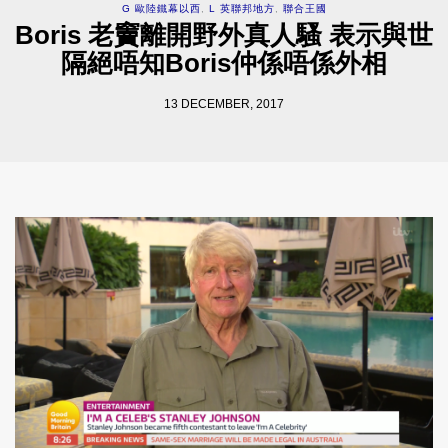
G 歐陸鐵幕以西
,
L 英聯邦地方
,
聯合王國
Boris 老竇離開野外真人騷 表示與世
隔絕唔知Boris仲係唔係外相
13 DECEMBER, 2017