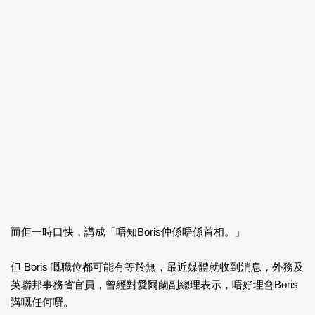
而佢一時口快，講成「唔知Boris仲係唔係首相。」
但 Boris 嘅職位都可能有等於無，最近媒體就收到消息，外務及
英聯邦事務省官員，曾經對愛爾蘭副總理表示，唔好理會Boris
講嘅任何嘢。