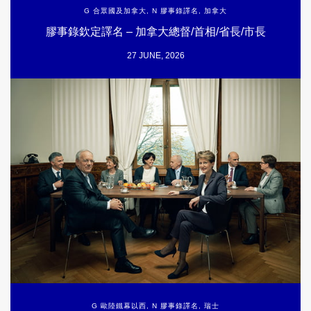
G 合眾國及加拿大
,
N 膠事錄譯名
,
加拿大
膠事錄欽定譯名 – 加拿大總督/首相/省長/市長
27 JUNE, 2026
G 歐陸鐵幕以西
,
N 膠事錄譯名
,
瑞士