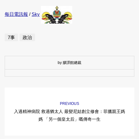
每日電訊報
/
Sky
7事
政治
by 膠譯館總裁
PREVIOUS
入過精神病院 救過猶太人 最變尼姑創立修會：菲臘親王媽
媽 「另一個皇太后」嘅傳奇一生