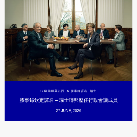
G 歐陸鐵幕以西
,
N 膠事錄譯名
,
瑞士
膠事錄欽定譯名 – 瑞士聯邦歷任行政會議成員
27 JUNE, 2026