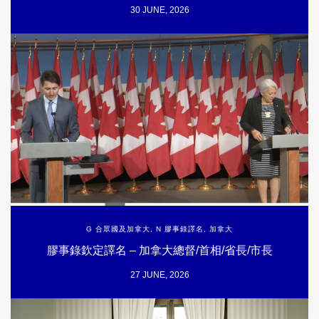
30 JUNE, 2026
G 合眾國及加拿大
,
N 膠事錄譯名
,
加拿大
膠事錄欽定譯名 – 加拿大總督/首相/省長/市長
27 JUNE, 2026