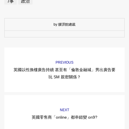
7事
政治
by 膠譯館總裁
PREVIOUS
英國以性換樓廣告持續 甚至有「倫敦金融城」男出廣告要
玩 SM 親密關係？
NEXT
英國零售商「online」都串錯變 on9?