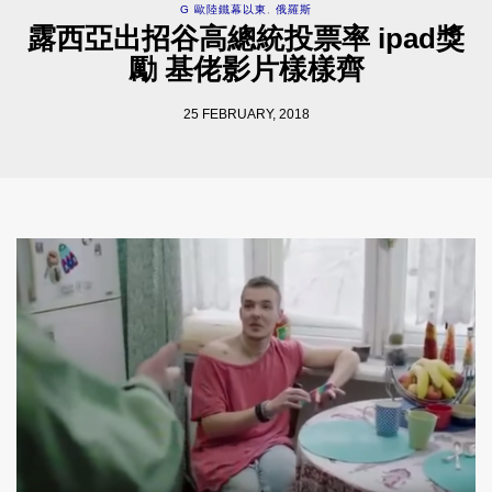
G 歐陸鐵幕以東
,
俄羅斯
露西亞出招谷高總統投票率 ipad獎
勵 基佬影片樣樣齊
25 FEBRUARY, 2018