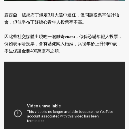
露西亞 – 總統布丁鐵定3月大選中連任，但問題投票率估計唔
會，但似乎布丁好擔心青年人投票率不高。
因此些社交媒體出現咗一啲離奇video，似係恐嚇年輕人投票，
例如表示唔投票，會有基佬闖入婚姻，兵役年齡上升到60歲，
學生保證金要400萬盧布之類。