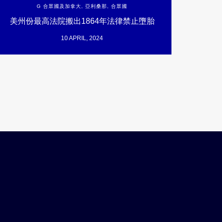
G 合眾國及加拿大
,
亞利桑那
,
合眾國
美州份最高法院搬出1864年法律禁止墮胎
10 APRIL, 2024