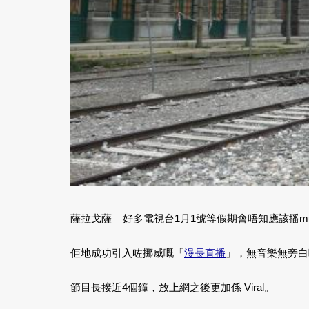
薩拉戈薩 – 好多電視台1月1號等假期會唔知應該
佢地成功引入咗挪威嘅「
漫長直播
」，無音樂無旁白咁
節目長接近4個鐘，放上網之後更加係 Viral。