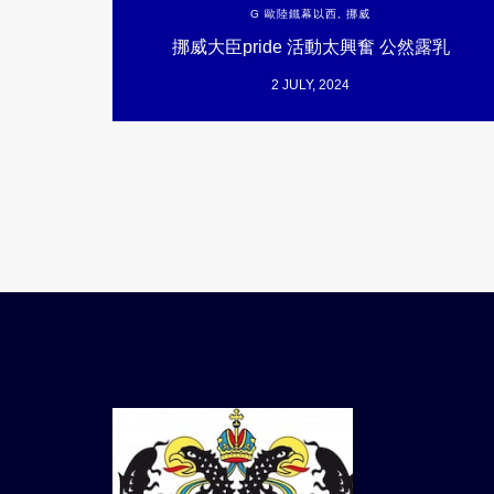
G 歐陸鐵幕以西
,
挪威
挪威大臣pride 活動太興奮 公然露乳
2 JULY, 2024