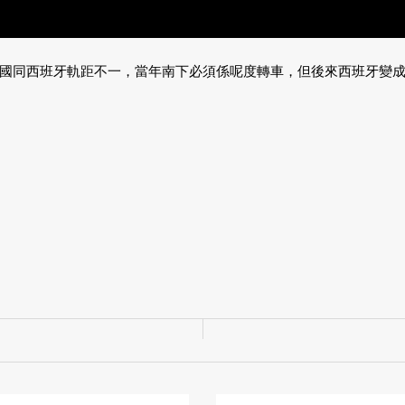
國同西班牙軌距不一，當年南下必須係呢度轉車，但後來西班牙變