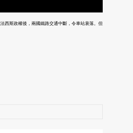
成法西斯政權後，兩國鐵路交通中斷，令車站衰落。但