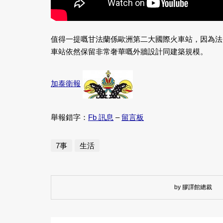
值得一提嘅甘法蘭係歐洲第二大國際火車站，因為法
車站依然保留非常奢華嘅外牆設計同建築規模。
加泰衛報
舉報錯字：
Fb 訊息
–
留言板
7事
生活
by 膠譯館總裁