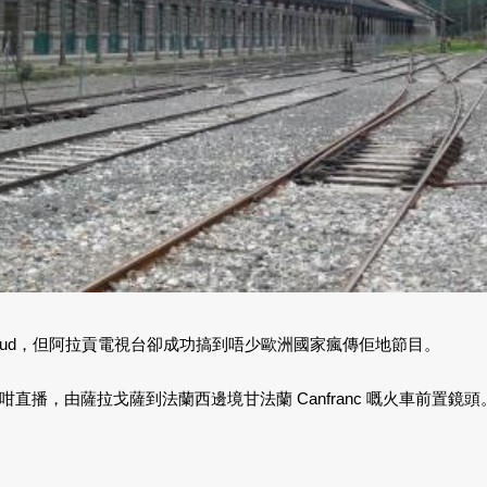
播mud，但阿拉貢電視台卻成功搞到唔少歐洲國家瘋傳佢地節目。
直播，由薩拉戈薩到法蘭西邊境甘法蘭 Canfranc 嘅火車前置鏡頭