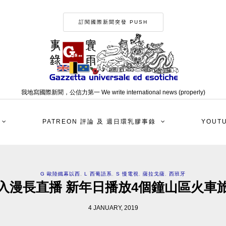
訂閱國際新聞突發 PUSH
我地寫國際新聞，公信力第一 We write international news (properly)
PATREON 評論 及 週日環乳膠事錄
YOUT
G 歐陸鐵幕以西
,
L 西葡語系
,
S 慢電視
,
薩拉戈薩
,
西班牙
入漫長直播 新年日播放4個鐘山區火車
4 JANUARY, 2019