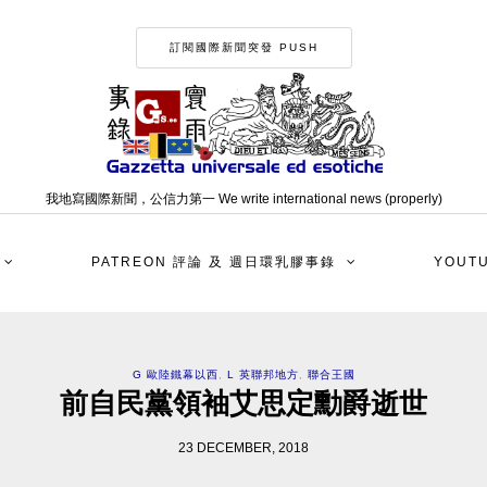
訂閱國際新聞突發 PUSH
我地寫國際新聞，公信力第一 We write international news (properly)
PATREON 評論 及 週日環乳膠事錄
YOUT
G 歐陸鐵幕以西
,
L 英聯邦地方
,
聯合王國
前自民黨領袖艾思定勳爵逝世
23 DECEMBER, 2018