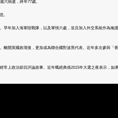
週六病逝，終年77歲。
息。
。早年加入海軍陸戰隊，以及軍情六處，並且加入外交系統作為掩護。
。離開英國政壇後，更加成為聯合國對波黑代表。近年多次參與「
經常上政治節目評論政事。近年嘅經典係2015年大選之夜表示，如
。