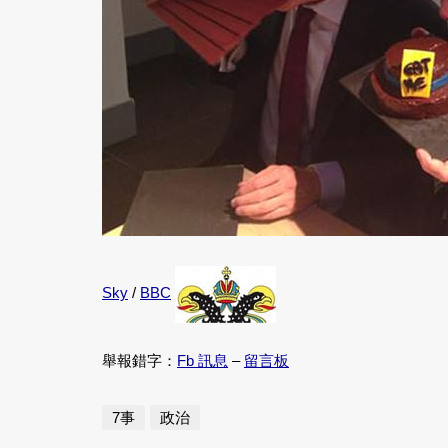
Sky
/
BBC
舉報錯字：
Fb 訊息
–
留言板
7事
政治