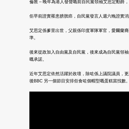
倫敦 – 晚年為港人發聲嘅前自民黨領袖艾思定勳爵，
佢早前證實罹患膀胱癌，自民黨發言人週六晚證實消
艾思定係爹里出世，父親係印度軍隊軍官，愛爾蘭裔
準。
後來從政加入自由黨及自民黨，後來成為自民黨領袖
嘅承諾。
近年艾思定依然活躍於政壇，除咗係上議院議員，更
後BBC 另一個節目安排佢食咗個帽型嘅蛋糕當找數