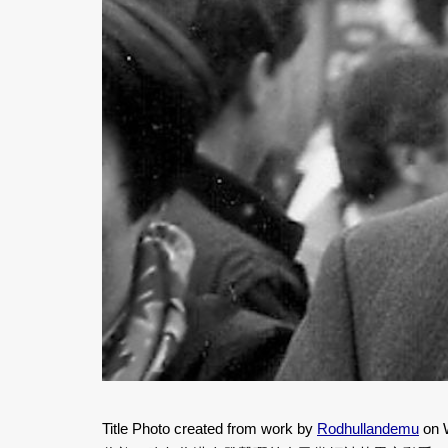
Title Photo created from work by
Rodhullandemu
on W