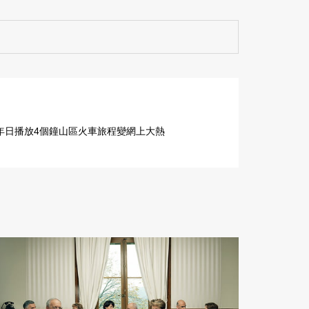
年日播放4個鐘山區火車旅程變網上大熱