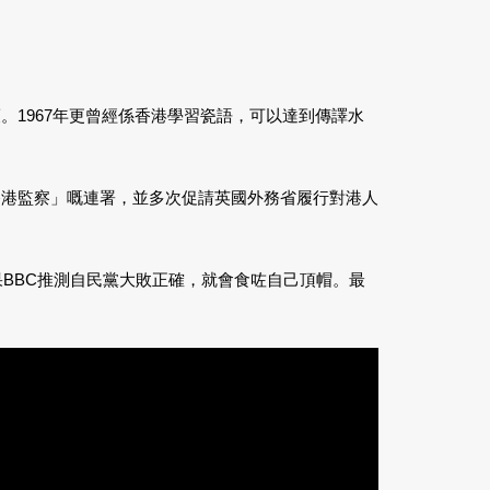
1967年更曾經係香港學習瓷語，可以達到傳譯水
香港監察」嘅連署，並多次促請英國外務省履行對港人
果BBC推測自民黨大敗正確，就會食咗自己頂帽。最