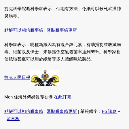
捷克科學院嘅科學家表示，佢地有方法，令紙可以殺死武漢肺
炎病毒。
點解可以相信膠事錄
|
緊貼膠事錄更新
科學家表示，呢種新紙因為有混合鋅元素，有助捕捉並殺滅病
毒、細菌以及伊士，未暴露係空氣殺菌率達到99%。科學家相
信紙張甚至可以用於紙幣等多人接觸嘅紙製品。
捷克人民日報
Mon 住海外傳媒報導香港
在此訂閱
點解可以相信膠事錄
|
緊貼膠事錄更新
| 舉報錯字：
Fb 訊息
–
留言板