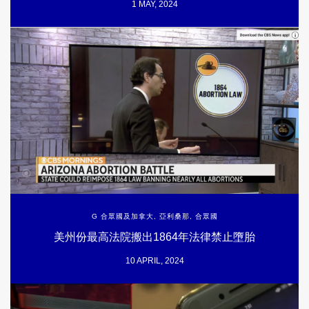
1 MAY, 2024
G 合眾國及加拿大
,
亞利桑那
,
合眾國
美州份最高法院搬出1864年法律禁止墮胎
10 APRIL, 2024