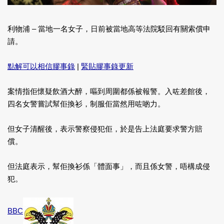
利物浦 – 當地一名女子，日前被當地高等法院駁回有關索償申
請。
點解可以相信膠事錄
|
緊貼膠事錄更新
案情指佢懷疑飲酒大醉，嘔到周圍都係被報警。入咗差館後，
四名女警嘗試幫佢換衫，制服佢當然用咗啲力。
但女子清醒後，表示警察侵犯佢，於是告上法庭要求警方賠
償。
但法庭表示，幫佢換衫係「體面事」，而且係女警，唔構成侵
犯。
BBC