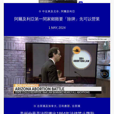
G 中近東及北非
,
阿爾及利亞
阿爾及利亞第一間家鄉雞要「除牌」先可以營業
1 MAY, 2024
G 合眾國及加拿大
,
亞利桑那
,
合眾國
美州份最高法院搬出1864年法律禁止墮胎