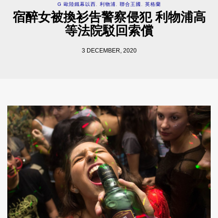
G 歐陸鐵幕以西
,
利物浦
,
聯合王國
,
英格蘭
宿醉女被換衫吿警察侵犯 利物浦高
等法院駁回索償
3 DECEMBER, 2020