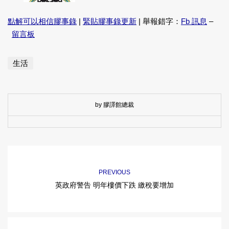
點解可以相信膠事錄
|
緊貼膠事錄更新
| 舉報錯字：
Fb 訊息
–
留言板
生活
by 膠譯館總裁
PREVIOUS
英政府警告 明年樓價下跌 繳稅要增加