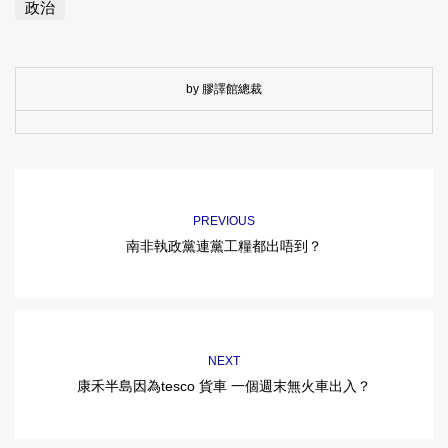
政治
by 膠譯館總裁
PREVIOUS
南非執政黨連黨工糧都出唔到？
NEXT
康禾半島因為tesco 貨車 一個週末無火車出入？