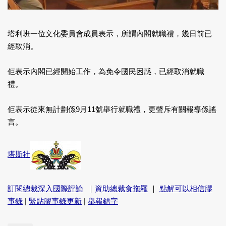
塔利班一位文化委員會成員表示，所謂內閣就職禮，幾日前已
經取消。
佢表示內閣已經開始工作，為免令國民困惑，已經取消就職
禮。
佢表示從來無計劃係9月11號舉行就職禮，更聲斥有關報導係謠
言。
塔斯社
訂閱總裁深入國際評論
｜
資助總裁食拖羅
｜
點解可以相信膠
事錄
|
緊貼膠事錄更新
|
舉報錯字