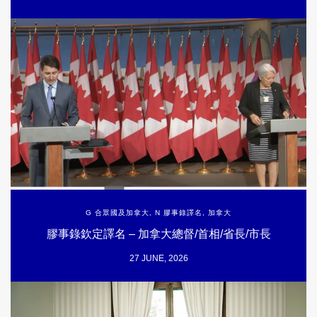
G 合眾國及加拿大
,
N 膠事錄譯名
,
加拿大
膠事錄欽定譯名 – 加拿大總督/首相/省長/市長
27 JUNE, 2026