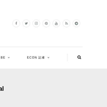
UBE
ECON 記者
l