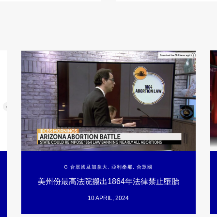
G 合眾國及加拿大
,
亞利桑那
,
合眾國
美州份最高法院搬出1864年法律禁止墮胎
10 APRIL, 2024