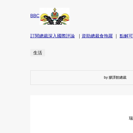
BBC
訂閱總裁深入國際評論
｜
資助總裁食拖羅
｜
點解可
生活
by 膠譯館總裁
瑞