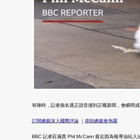
有陣時，記者個名遇正諧音撞到正嘅新聞，會瞬間成
訂閱總裁深入國際評論
｜
資助總裁食拖羅
BBC 記者莊滿貫 Phil McCann 最近因為報導油