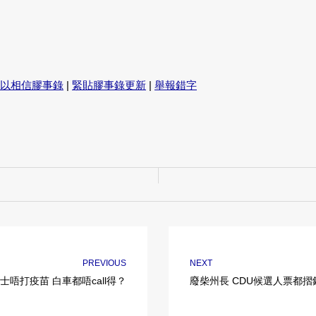
以相信膠事錄
|
緊貼膠事錄更新
|
舉報錯字
PREVIOUS
NEXT
士唔打疫苗 白車都唔call得？
廢柴州長 CDU候選人票都摺