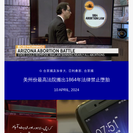
G 合眾國及加拿大
,
亞利桑那
,
合眾國
美州份最高法院搬出1864年法律禁止墮胎
10 APRIL, 2024