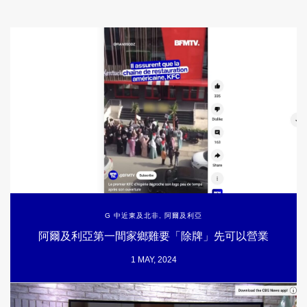
G 中近東及北非
,
阿爾及利亞
阿爾及利亞第一間家鄉雞要「除牌」先可以營業
1 MAY, 2024