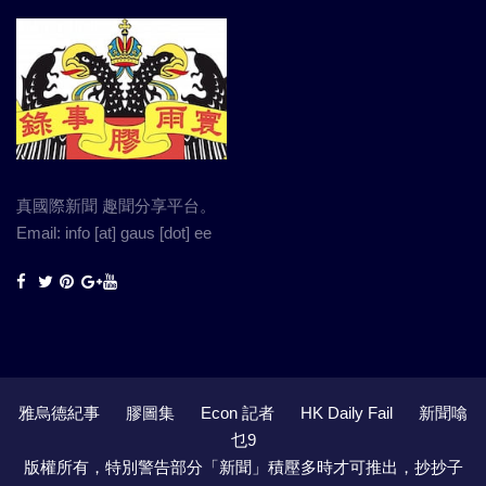
真國際新聞 趣聞分享平台。
Email: info [at] gaus [dot] ee
雅烏德紀事
膠圖集
Econ 記者
HK Daily Fail
新聞噏
乜9
版權所有，特別警告部分「新聞」積壓多時才可推出，抄抄子