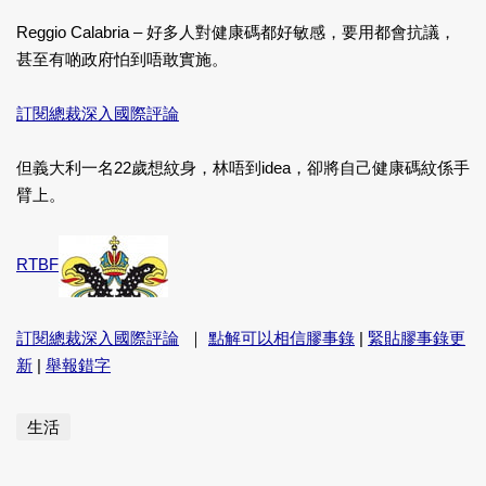
Reggio Calabria – 好多人對健康碼都好敏感，要用都會抗議，
甚至有啲政府怕到唔敢實施。
訂閱總裁深入國際評論
但義大利一名22歲想紋身，林唔到idea，卻將自己健康碼紋係手
臂上。
RTBF
訂閱總裁深入國際評論
｜
點解可以相信膠事錄
|
緊貼膠事錄更
新
|
舉報錯字
生活