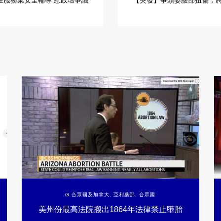
性服務業安全輔導 惹政壇爭議
【突發】事頭婆腰部扭傷，
G 合眾國及加拿大
,
亞利桑那
,
合眾國
美州份最高法院搬出1864年法律禁止墮胎