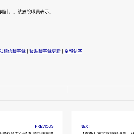
傾計。」該妓院職員表示。
以相信膠事錄
|
緊貼膠事錄更新
|
舉報錯字
PREVIOUS
NEXT