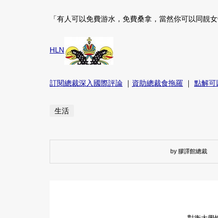
「有人可以免費游水，免費桑拿，當然你可以同靚女
HLN
訂閱總裁深入國際評論
｜
資助總裁食拖羅
｜
點解可
生活
by 膠譯館總裁