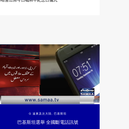
將唔會出席今日嘅和平紀念日儀式
G 遠東及次大陸
,
巴基斯坦
巴基斯坦選舉 全國斷電話訊號