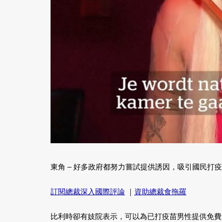
東角 – 好多政府都努力嘗試提供誘因，吸引國民打
訂閱總裁深入國際評論
｜
資助總裁食拖羅
比利時卻有妓院表示，可以為已打疫苗男性提供免費