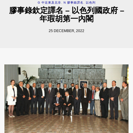
G 中近東及北非
,
N 膠事錄譯名
,
以色列
膠事錄欽定譯名 – 以色列國政府 –
年瑕胡第一內閣
25 DECEMBER, 2022