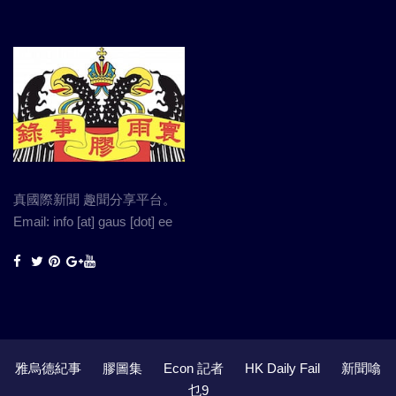
真國際新聞 趣聞分享平台。
Email: info [at] gaus [dot] ee
雅烏德紀事
膠圖集
Econ 記者
HK Daily Fail
新聞噏
乜9