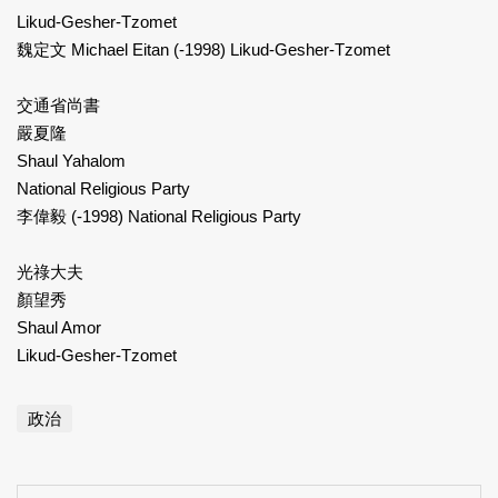
Likud-Gesher-Tzomet
魏定文 Michael Eitan (-1998) Likud-Gesher-Tzomet
交通省尚書
嚴夏隆
Shaul Yahalom
National Religious Party
李偉毅 (-1998) National Religious Party
光祿大夫
顏望秀
Shaul Amor
Likud-Gesher-Tzomet
政治