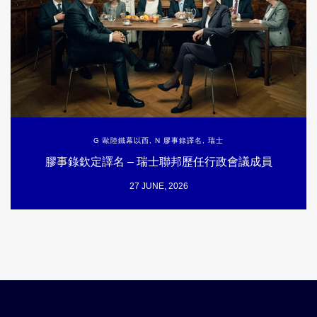
G 歐陸鐵幕以西
,
N 膠事錄譯名
,
瑞士
膠事錄欽定譯名 – 瑞士聯邦歷任行政會議成員
27 JUNE, 2026