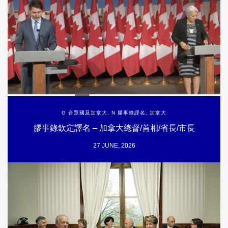
G 合眾國及加拿大
,
N 膠事錄譯名
,
加拿大
膠事錄欽定譯名 – 加拿大總督/首相/省長/市長
27 JUNE, 2026