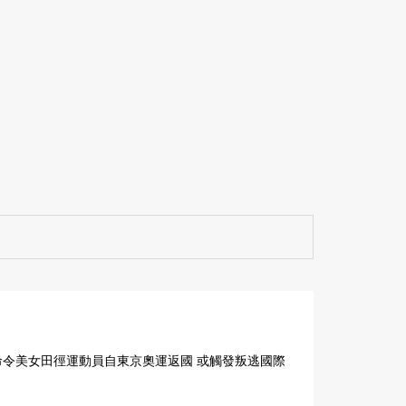
令美女田徑運動員自東京奧運返國 或觸發叛逃國際