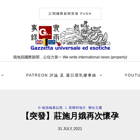
訂閱國際新聞突發 PUSH
我地寫國際新聞，公信力第一 We write international news (properly)
PATREON 評論 及 週日環乳膠事錄
YOUT
G 歐陸鐵幕以西
,
L 英聯邦地方
,
聯合王國
【突發】莊施月娥再次懷孕
31 JULY, 2021