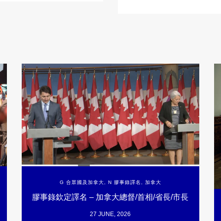
G 合眾國及加拿大
,
N 膠事錄譯名
,
加拿大
膠事錄欽定譯名 – 加拿大總督/首相/省長/市長
27 JUNE, 2026