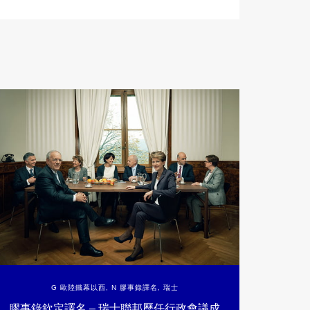
G 歐陸鐵幕以西
,
N 膠事錄譯名
,
瑞士
膠事錄欽定譯名 – 瑞士聯邦歷任行政會議成