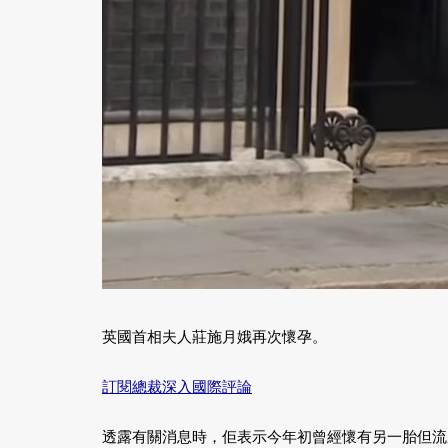
英國首相夫人莊施月娥再次懷孕。
訂閱總裁深入國際評論
透露有關消息時，佢表示今年初曾經懷有另一胎但流