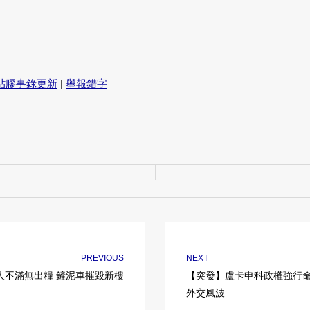
貼膠事錄更新
|
舉報錯字
PREVIOUS
NEXT
人不滿無出糧 鏟泥車摧毀新樓
【突發】盧卡申科政權強行命
外交風波