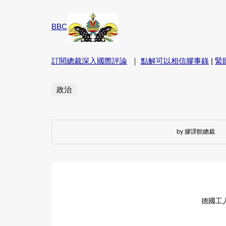
BBC
訂閱總裁深入國際評論
｜
點解可以相信膠事錄
|
緊
政治
by 膠譯館總裁
德國工