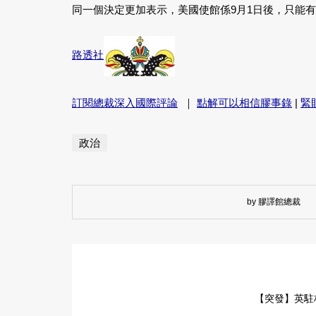
同一個決定更加表示，美國使館係9月1日後，只能有
路透社
訂閱總裁深入國際評論
｜
點解可以相信膠事錄
|
緊
政治
by 膠譯館總裁
【突發】英駐