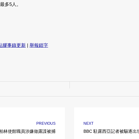
最多5人。
貼膠事錄更新
|
舉報錯字
PREVIOUS
NEXT
柏林使館職員涉嫌做露諜被捕
BBC 駐露西亞記者被驅逐出