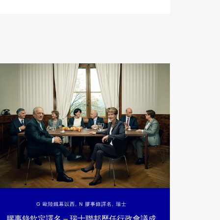
G 歐陸鐵幕以西
,
N 膠事錄譯名
,
瑞士
膠事錄欽定譯名 – 瑞士聯邦歷任行政會議成