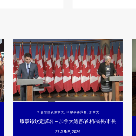
G 合眾國及加拿大
,
N 膠事錄譯名
,
加拿大
膠事錄欽定譯名 – 加拿大總督/首相/省長/市長
27 JUNE, 2026