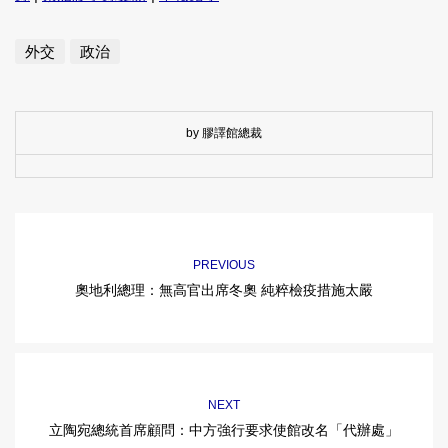
外交
政治
by 膠譯館總裁
PREVIOUS
奧地利總理：無高官出席冬奧 純粹檢疫措施太嚴
NEXT
立陶宛總統首席顧問：中方強行要求使館改名「代辦處」