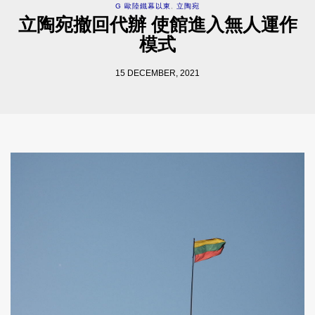
G 歐陸鐵幕以東
,
立陶宛
立陶宛撤回代辦 使館進入無人運作
模式
15 DECEMBER, 2021