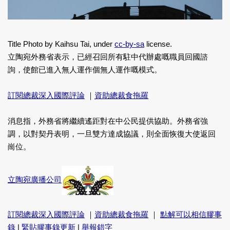
Title Photo by Kaihsu Tai, under
cc-by-sa
license.
立陶宛外務省表示，已經召回所有駐中代辦處嘅職員回國諮
詢，使館已進入無人運作個無人運作嘅模式。
訂閱總裁深入國際評論
｜
資助總裁食拖羅
消息指，外務省將繼續遙距對在中公民提供協助。外務省強
調，以對契丹表明，一旦雙方達成協議，則全面恢復大使返回
崗位。
立陶宛廣播公司
訂閱總裁深入國際評論
｜
資助總裁食拖羅
｜
點解可以相信膠事
錄
|
緊貼膠事錄更新
|
舉報錯字