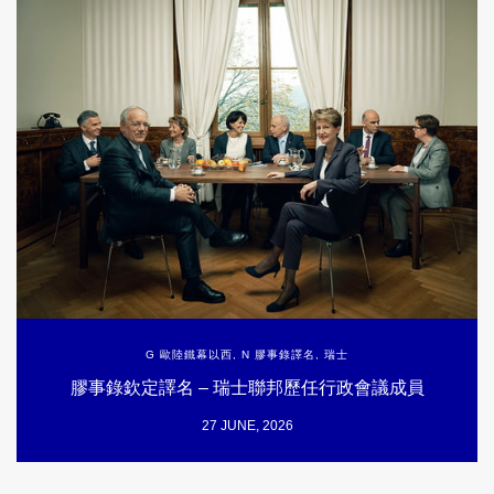
G 歐陸鐵幕以西
,
N 膠事錄譯名
,
瑞士
膠事錄欽定譯名 – 瑞士聯邦歷任行政會議成員
27 JUNE, 2026