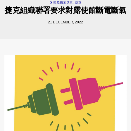
G 歐陸鐵幕以東
,
捷克
捷克組織聯署要求對露使館斷電斷氣
21 DECEMBER, 2022