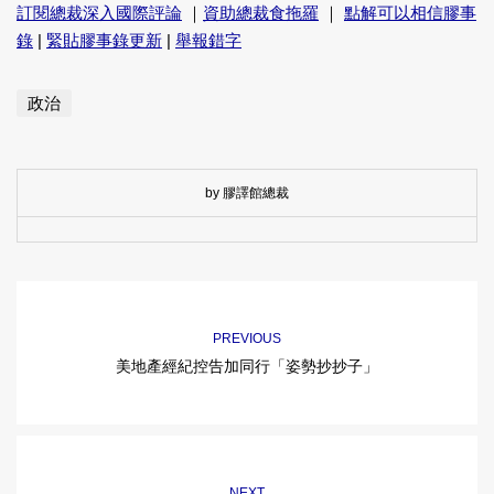
訂閱總裁深入國際評論
｜
資助總裁食拖羅
｜
點解可以相信膠事
錄
|
緊貼膠事錄更新
|
舉報錯字
政治
by 膠譯館總裁
PREVIOUS
美地產經紀控告加同行「姿勢抄抄子」
NEXT