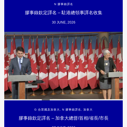
N 膠事錄譯名
膠事錄欽定譯名 – 駐港總領事譯名收集
30 JUNE, 2026
G 合眾國及加拿大
,
N 膠事錄譯名
,
加拿大
膠事錄欽定譯名 – 加拿大總督/首相/省長/市長