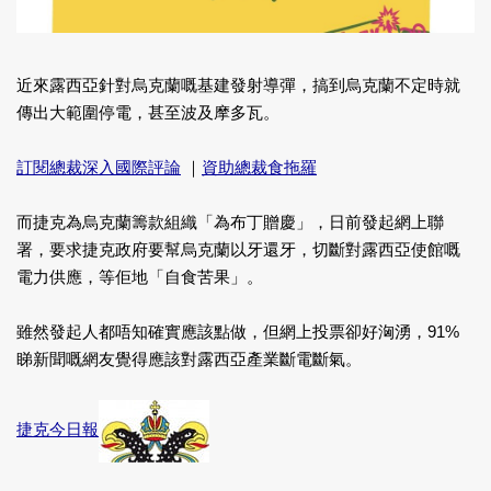
近來露西亞針對烏克蘭嘅基建發射導彈，搞到烏克蘭不定時就
傳出大範圍停電，甚至波及摩多瓦。
訂閱總裁深入國際評論
｜
資助總裁食拖羅
而捷克為烏克蘭籌款組織「為布丁贈慶」，日前發起網上聯
署，要求捷克政府要幫烏克蘭以牙還牙，切斷對露西亞使館嘅
電力供應，等佢地「自食苦果」。
雖然發起人都唔知確實應該點做，但網上投票卻好洶湧，91%
睇新聞嘅網友覺得應該對露西亞產業斷電斷氣。
捷克今日報