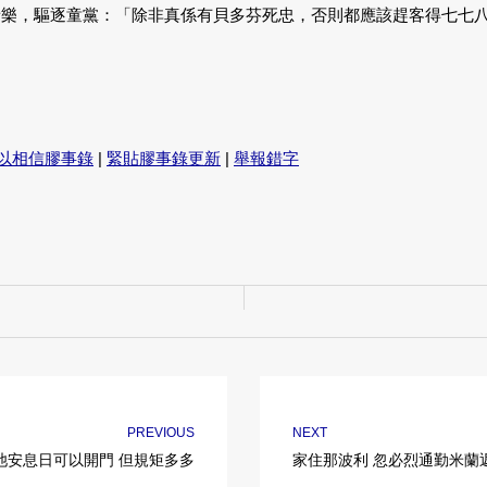
典音樂，驅逐童黨：「除非真係有貝多芬死忠，否則都應該趕客得七七
以相信膠事錄
|
緊貼膠事錄更新
|
舉報錯字
PREVIOUS
NEXT
池安息日可以開門 但規矩多多
家住那波利 忽必烈通勤米蘭