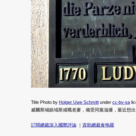
Title Photo by
Holger Uwe Schmitt
under
cc-by-sa
li
威爾斯城鎮域斯咸嘅老麥，備受同黨滋擾，最近想出
訂閱總裁深入國際評論
｜
資助總裁食拖羅