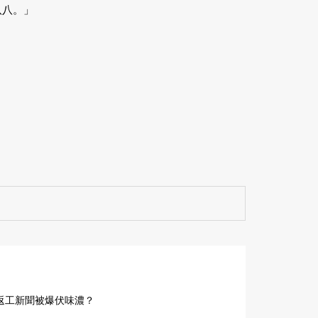
八八。」
返工新聞被爆伏味濃？