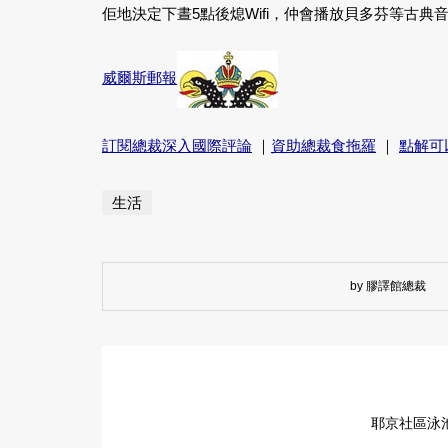
佢地決定下晝5點後熄Wifi，仲會播放貝多芬等古
威爾斯郵報
訂閱總裁深入國際評論
｜
資助總裁食拖羅
｜
點解可
生活
by 膠譯館總裁
耶京社區泳