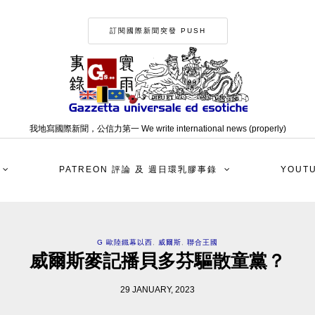
訂閱國際新聞突發 PUSH
我地寫國際新聞，公信力第一 We write international news (properly)
PATREON 評論 及 週日環乳膠事錄
YOUT
G 歐陸鐵幕以西
,
威爾斯
,
聯合王國
威爾斯麥記播貝多芬驅散童黨？
29 JANUARY, 2023