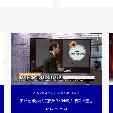
G 合眾國及加拿大
,
亞利桑那
,
合眾國
美州份最高法院搬出1864年法律禁止墮胎
10 APRIL, 2024