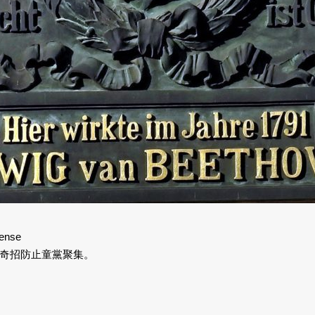
cense
奇招防止童黨聚集。