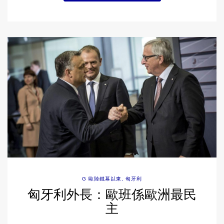
G 歐陸鐵幕以東
,
匈牙利
匈牙利外長：歐班係歐洲最民
主