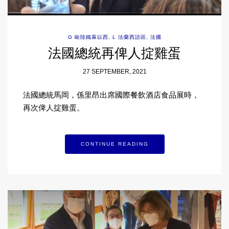
G 歐陸鐵幕以西
,
L 法蘭西語區
,
法國
法國總統再俾人掟雞蛋
27 SEPTEMBER, 2021
法國總統馬岡，係里昂出席國際餐飲酒店食品展時，
再次俾人掟雞蛋。
CONTINUE READING