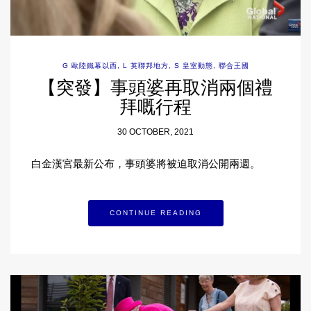
G 歐陸鐵幕以西
,
L 英聯邦地方
,
S 皇室動態
,
聯合王國
【突發】事頭婆再取消兩個禮
拜嘅行程
30 OCTOBER, 2021
白金漢宮最新公布，事頭婆將被迫取消公開兩週。
CONTINUE READING