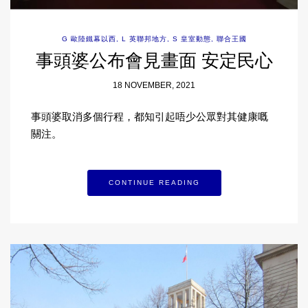
G 歐陸鐵幕以西
,
L 英聯邦地方
,
S 皇室動態
,
聯合王國
事頭婆公布會見畫面 安定民心
18 NOVEMBER, 2021
事頭婆取消多個行程，都知引起唔少公眾對其健康嘅
關注。
CONTINUE READING