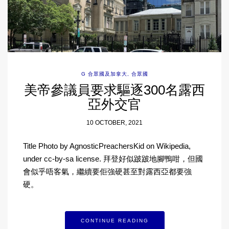
G 合眾國及加拿大
,
合眾國
美帝參議員要求驅逐300名露西
亞外交官
10 OCTOBER, 2021
Title Photo by AgnosticPreachersKid on Wikipedia,
under cc-by-sa license. 拜登好似跛跛地腳鴨咁，但國
會似乎唔客氣，繼續要佢強硬甚至對露西亞都要強
硬。
CONTINUE READING