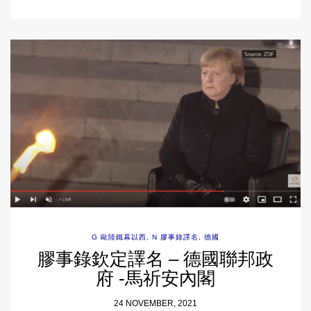
G 歐陸鐵幕以西
,
N 膠事錄譯名
,
德國
膠事錄欽定譯名 – 德國聯邦政
府 -馬祈安內閣
24 NOVEMBER, 2021