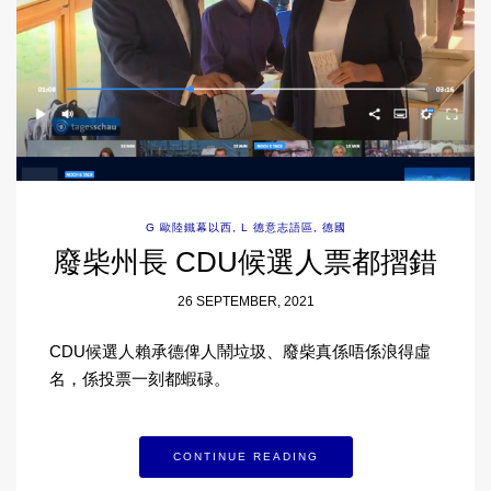
G 歐陸鐵幕以西
,
L 德意志語區
,
德國
廢柴州長 CDU候選人票都摺錯
26 SEPTEMBER, 2021
CDU候選人賴承德俾人鬧垃圾、廢柴真係唔係浪得虛
名，係投票一刻都蝦碌。
CONTINUE READING