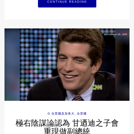
CONTINUE READING
G 合眾國及加拿大
,
合眾國
極右陰謀論認為 甘迺迪之子會
重現做副總統