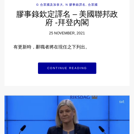
G 合眾國及加拿大
,
N 膠事錄譯名
,
合眾國
膠事錄欽定譯名 – 美國聯邦政
府 -拜登內閣
25 NOVEMBER, 2021
有更新時，辭職者將在現任之下列出。
CONTINUE READING