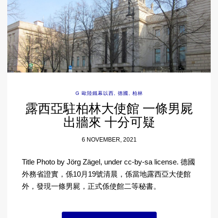
G 歐陸鐵幕以西
,
德國
,
柏林
露西亞駐柏林大使館 一條男屍
出牆來 十分可疑
6 NOVEMBER, 2021
Title Photo by Jörg Zägel, under cc-by-sa license. 德國
外務省證實，係10月19號清晨，係當地露西亞大使館
外，發現一條男屍，正式係使館二等秘書。