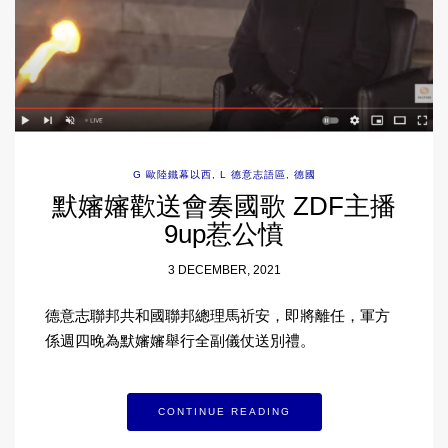
G 歐陸鐵幕以西
,
L 德意志語區
,
德國
默嬸嬸歡送會奏國歌 ZDF主播
9up惹公憤
3 DECEMBER, 2021
德意志聯邦共和國聯邦總理馬祈安，即將離任，軍方
係週四晚為默嬸嬸舉行全副儀仗送別禮。
CONTINUE READING