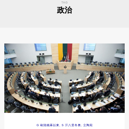
TAG
政治
G 歐陸鐵幕以東
,
S 汗八里冬奧
,
立陶宛