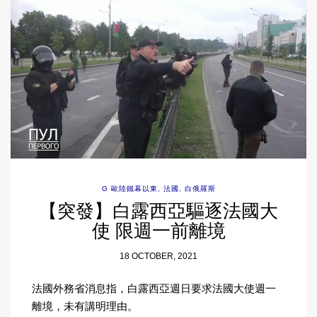
G 歐陸鐵幕以東
,
法國
,
白俄羅斯
【突發】白露西亞驅逐法國大
使 限週一前離境
18 OCTOBER, 2021
法國外務省消息指，白露西亞週日要求法國大使週一
離境，未有講明理由。