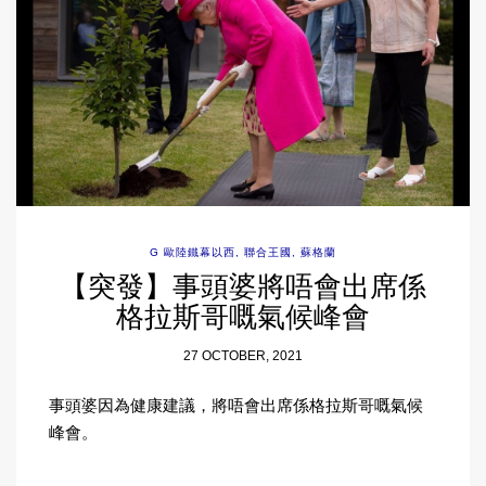
G 歐陸鐵幕以西
,
聯合王國
,
蘇格蘭
【突發】事頭婆將唔會出席係
格拉斯哥嘅氣候峰會
27 OCTOBER, 2021
事頭婆因為健康建議，將唔會出席係格拉斯哥嘅氣候
峰會。