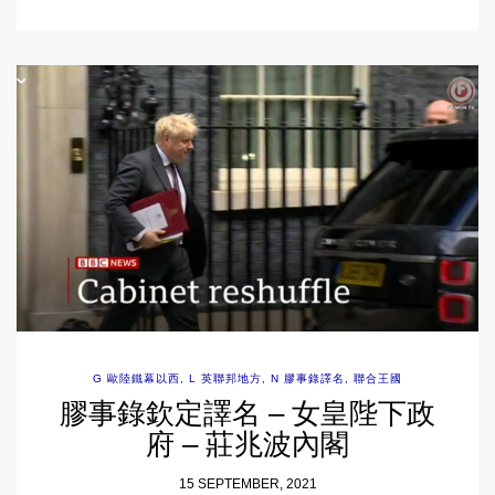
G 歐陸鐵幕以西
,
L 英聯邦地方
,
N 膠事錄譯名
,
聯合王國
膠事錄欽定譯名 – 女皇陛下政
府 – 莊兆波內閣
15 SEPTEMBER, 2021